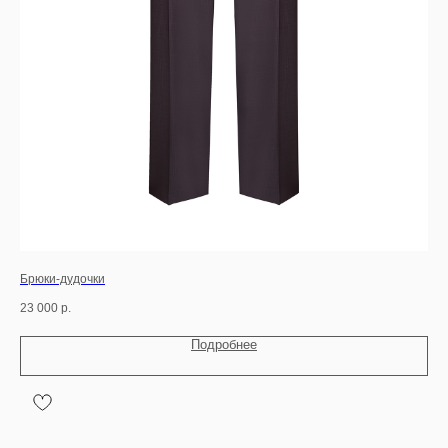
Брюки-дудочки
Бр
23 000
р.
16 
Подробнее