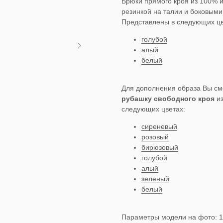
Брюки прямого кроя из 100% и
резинкой на талии и боковым
Представлены в следующих цв
голубой
алый
белый
Для дополнения образа Вы см
рубашку свободного кроя
из
следующих цветах:
сиреневый
розовый
бирюзовый
голубой
алый
зеленый
белый
Параметры модели на фото: 1