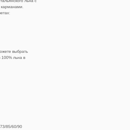
тальянского льна с
и карманами.
етах:
ожете выбрать
 100% льна в
73/85/60/90