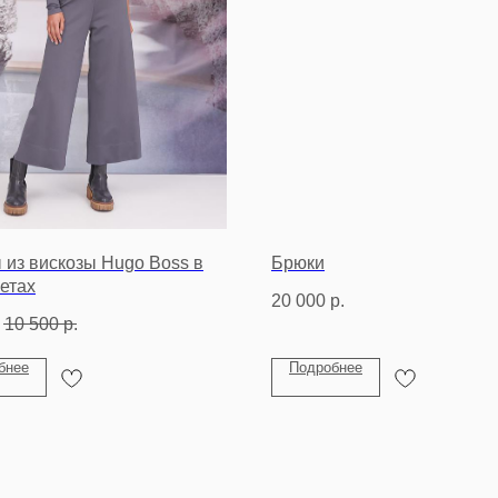
 из вискозы Hugo Boss в
Брюки
етах
20 000
р.
.
10 500
р.
бнее
Подробнее