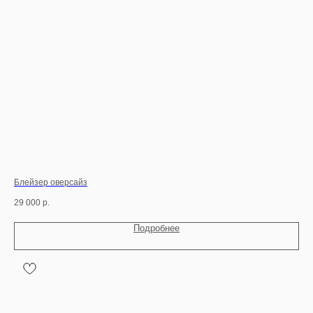
Блейзер оверсайз
Юбк
29 000
р.
18 
Подробнее