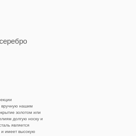
 серебро
лекции
 вручную нашим
крытие золотом или
елиям долгую носку и
сталь является
 и имеет высокую