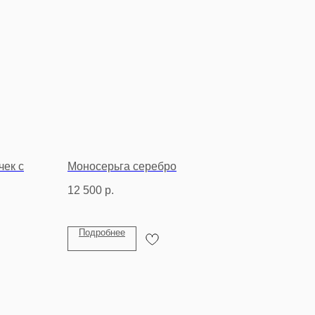
чек с
Моносерьга серебро
12 500
р.
Подробнее