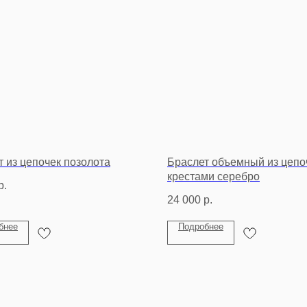
т из цепочек позолота
Браслет объемный из цепо
крестами серебро
р.
24 000
р.
бнее
Подробнее