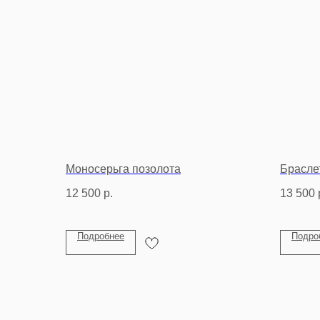
Моносерьга позолота
Брасле
12 500
р.
13 500
Подробнее
Подро