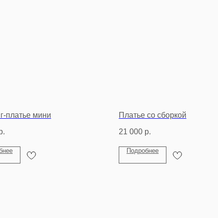
г-платье мини
Платье со сборкой
р.
21 000
р.
бнее
Подробнее