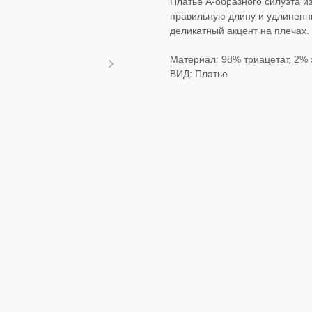
Платье А-образного силуэта и
правильную длину и удлиненны
деликатный акцент на плечах.
Материал: 98% триацетат, 2% 
ВИД: Платье