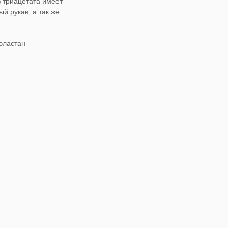
з триацетата имеет
й рукав, а так же
эластан