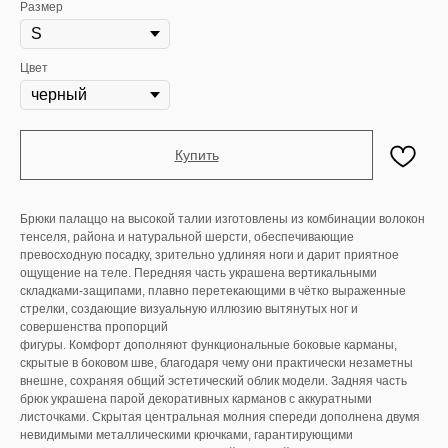
Размер
Цвет
Купить
Брюки палаццо на высокой талии изготовлены из комбинации волокон
тенселя, района и натуральной шерсти, обеспечивающие
превосходную посадку, зрительно удлиняя ноги и дарит приятное
ощущение на теле. Передняя часть украшена вертикальными
складками-защипами, плавно перетекающими в чётко выраженные
стрелки, создающие визуальную иллюзию вытянутых ног и
совершенства пропорций
фигуры. Комфорт дополняют функциональные боковые карманы,
скрытые в боковом шве, благодаря чему они практически незаметны
внешне, сохраняя общий эстетический облик модели. Задняя часть
брюк украшена парой декоративных карманов с аккуратными
листочками. Скрытая центральная молния спереди дополнена двумя
невидимыми металлическими крючками, гарантирующими