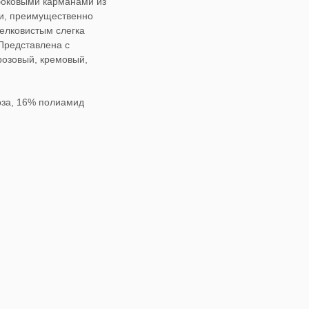
боковыми карманами из
ни, преимущественно
елковистым слегка
редставлена с
 розовый, кремовый,
оза, 16% полиамид