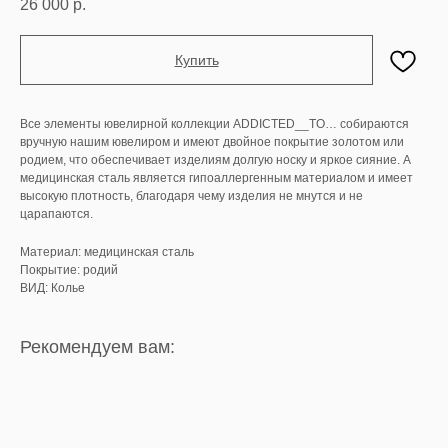
26 000
р.
Купить
Все элементы ювелирной коллекции ADDICTED__TO… собираются
вручную нашим ювелиром и имеют двойное покрытие золотом или
родием, что обеспечивает изделиям долгую носку и яркое сияние. А
медицинская сталь является гипоаллергенным материалом и имеет
высокую плотность, благодаря чему изделия не мнутся и не
царапаются.
Материал: медицинская сталь
Покрытие: родий
ВИД: Колье
Рекомендуем вам: